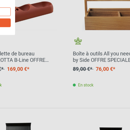
lette de bureau
Boîte à outils All you nee
OTTA B-Line OFFRE
by Side OFFRE SPECIAL
LE
€*
169,00 €*
89,00 €*
76,00 €*
k
En stock