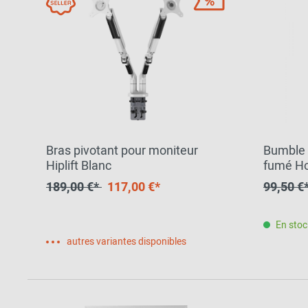
Bras pivotant pour moniteur
Bumble
Hiplift Blanc
fumé Ho
SPECIA
189,00 €*
117,00 €*
99,50 €
En stoc
autres variantes disponibles