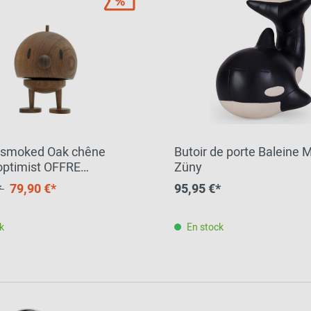
 smoked Oak chêne
Butoir de porte Baleine
ptimist OFFRE
Züny
LE
*
79,90 €*
95,95 €*
k
En stock