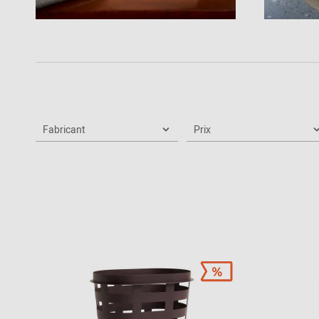
Chaises en kit
Couloir
Philippe Starck
Vers l'aperçu: Bureau / Propriété
Chambre à
Ronan & Erwan
coucher
Bouroullec
Chambres
Sebastian
d'enfants
Herkner
Vers l'aperçu: Sièges
Chambre de
Verner Panton
ménage
Fabricant
Prix
Salle de bains
Home Office
Univers de
bureau & de
travail
Vers l'aperçu: Découvrir