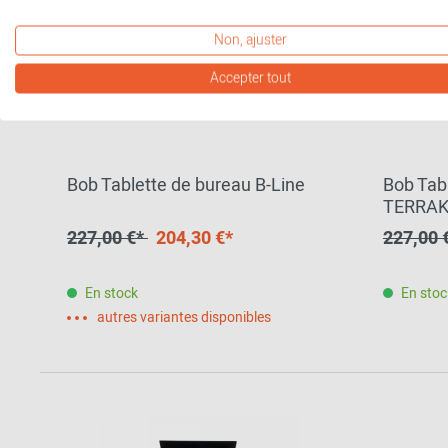
Non, ajuster
Accepter tout
Bob Tablette de bureau B-Line
Bob Tab
TERRAK
SPECIA
227,00 €*
204,30 €*
227,00 
En stock
En stoc
autres variantes disponibles