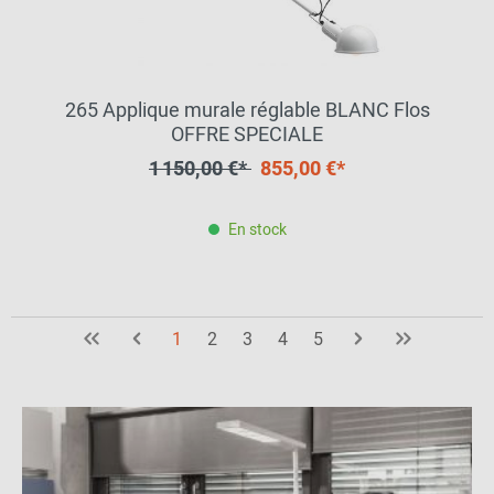
265 Applique murale réglable BLANC Flos
OFFRE SPECIALE
1 150,00 €*
855,00 €*
En stock
1
2
3
4
5