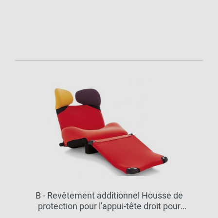
B - Revêtement additionnel Housse de
protection pour l'appui-tête droit pour
Wink Cassina Popeline rouge