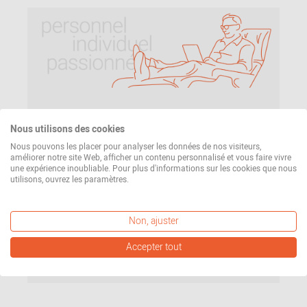
Notre mission
Nous utilisons des cookies
Que pouvez-vous attendre de nous ? Un service
Nous pouvons les placer pour analyser les données de nos visiteurs,
améliorer notre site Web, afficher un contenu personnalisé et vous faire vivre
personnel, individuel et passionné. Du premier
une expérience inoubliable. Pour plus d'informations sur les cookies que nous
contact à la livraison de votre commande. Pour en
utilisons, ouvrez les paramètres.
savoir plus sur ce que nous attendons de nous-
mêmes, cliquez ici.
Non, ajuster
Accepter tout
En savoir plus