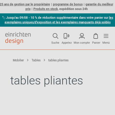
25 ans de gestion par le propriétaire
programme de bonus
garantie du meilleur
prix
Produits en stock,
expédition sous 24h
🏷
Jusqu'au 09/08 - 10 % de réduction supplémentaire dans votre panier sur
les
exemplaires uniques/d'exposition et les exemplaires manquants déjà soldés
Suche
Appelez
Mon compte
Panier
Menü
Mobilier
Tables
tables pliantes
tables pliantes