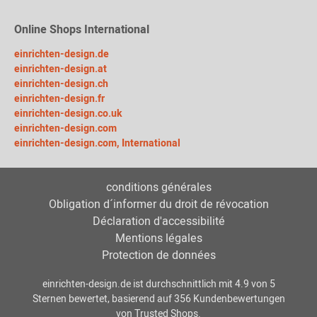
Online Shops International
einrichten-design.de
einrichten-design.at
einrichten-design.ch
einrichten-design.fr
einrichten-design.co.uk
einrichten-design.com
einrichten-design.com, International
conditions générales
Obligation d´informer du droit de révocation
Déclaration d'accessibilité
Mentions légales
Protection de données
einrichten-design.de
ist durchschnittlich mit
4.9
von
5
Sternen bewertet, basierend auf
356
Kundenbewertungen
von Trusted Shops.