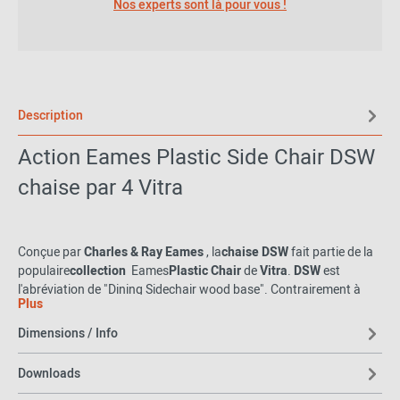
Nos experts sont là pour vous !
Description
Action Eames Plastic Side Chair DSW
chaise par 4 Vitra
Conçue par
Charles & Ray Eames
, la
chaise
DSW
fait partie de la
populaire
collection
Eames
Plastic Chair
de
Vitra
.
DSW
est
l'abréviation de "Dining Sidechair wood base".
Contrairement à
Plus
DSR et DAR, la
chaise de salle à manger
DSW
est équipée d'un
piètement en bois. Avec sa forme discrète et son piètement
Dimensions / Info
filigrane, la
Side
Chair DSW
fait
partie des
Eames
Plastic Cha
irs
les
plus populaires
.
Downloads