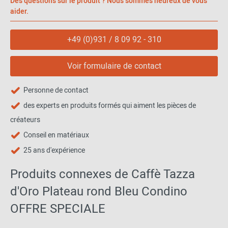
Des questions sur le produit ? Nous sommes heureux de vous
Italy by Mebel.
aider.
Note : Cet article est un article unique en son genre. En tant
qu'articles individuels, nous vendons des articles inutilisés et
+49 (0)931 / 8 09 92 - 310
comme neufs qui ne présentent AUCUN dommage. Il peut s'agir,
par exemple, de modèles abandonnés, de stocks restants ou
Voir formulaire de contact
d'articles retournés. En outre, comme les articles ne sont
souvent disponibles qu'en quantités limitées, ils sont soumis à
une vente préalable. Les articles uniques, comme toutes les
Personne de contact
bonnes affaires des designers, sont exclus de l'échange.
des experts en produits formés qui aiment les pièces de
créateurs
Conseil en matériaux
25 ans d'expérience
Produits connexes de Caffè Tazza
d'Oro Plateau rond Bleu Condino
OFFRE SPECIALE