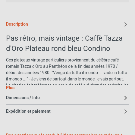
Description
Pas rétro, mais vintage : Caffè Tazza
d'Oro Plateau rond bleu Condino
Ces plateaux vintage particuliers proviennent du célèbre café
romain Tazza d'Oro au Panthéon de la fin des années 1970 /
début des années 1980. "Vengo da tutto il mondo ... vado in tutto
il mondo ..." - Je viens de partout dans le monde, je vais partout.
La citation fait référence au grain de café qui vient des endroits les
Plus
plus divers du monde et qui est volontiers préparé, bu partout
Dimensions / Info
sous forme de café.
Matériau et format
Expédition et paiement
Ce plateau montre : Dal Giava : La Dolcezza - De Java (Indonésie)
la douceur. Il est en mélamine et a un diamètre de 31 cm. Made in