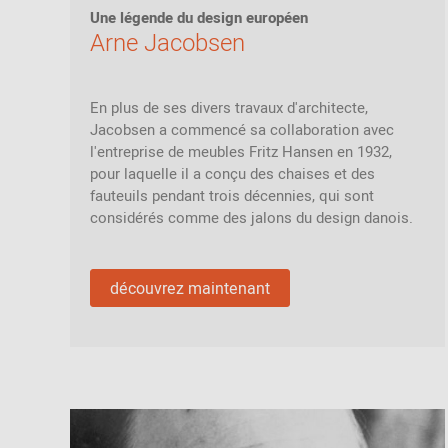
Chaises en kit
Couloir
Une légende du design européen
Philippe Starck
Vers l'aperçu: Bureau / Propriété
Arne Jacobsen
Chambre à
Ronan & Erwan
coucher
Bouroullec
Chambres
Sebastian
En plus de ses divers travaux d'architecte,
d'enfants
Herkner
Vers l'aperçu: Sièges
Jacobsen a commencé sa collaboration avec
Chambre de
l'entreprise de meubles Fritz Hansen en 1932,
Verner Panton
ménage
pour laquelle il a conçu des chaises et des
fauteuils pendant trois décennies, qui sont
Salle de bains
considérés comme des jalons du design danois.
Home Office
Univers de
découvrez maintenant
bureau & de
travail
Vers l'aperçu: Découvrir