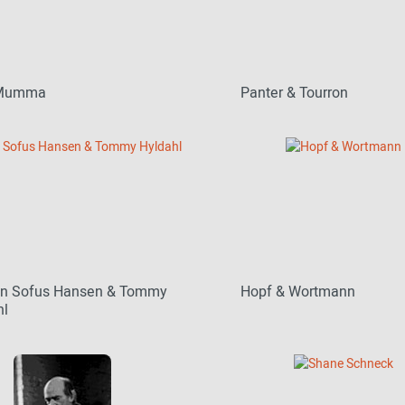
 Mumma
Panter & Tourron
ian Sofus Hansen & Tommy
Hopf & Wortmann
hl