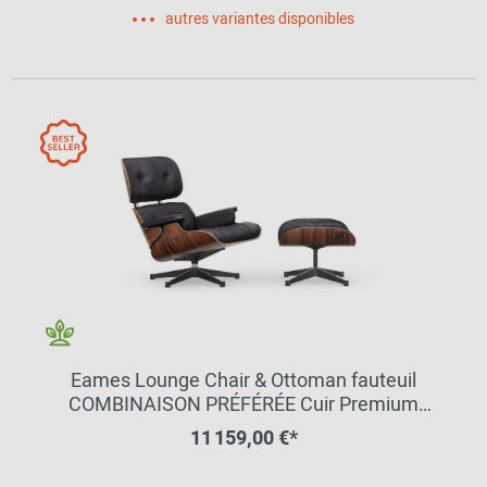
autres variantes disponibles
Eames Lounge Chair & Ottoman fauteuil
COMBINAISON PRÉFÉRÉE Cuir Premium
Palisander Vitra
11 159,00 €*