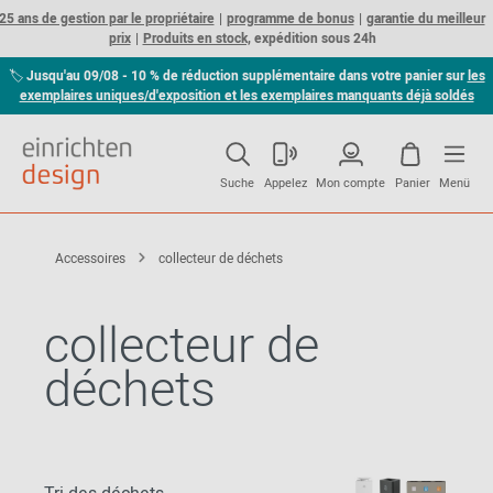
25 ans de gestion par le propriétaire
programme de bonus
garantie du meilleur
prix
Produits en stock,
expédition sous 24h
🏷
Jusqu'au 09/08 - 10 % de réduction supplémentaire dans votre panier sur
les
exemplaires uniques/d'exposition et les exemplaires manquants déjà soldés
Suche
Appelez
Mon compte
Panier
Menü
Accessoires
collecteur de déchets
collecteur de
déchets