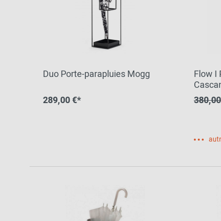
Duo Porte-parapluies Mogg
Flow I
Casca
289,00 €*
380,00
autr