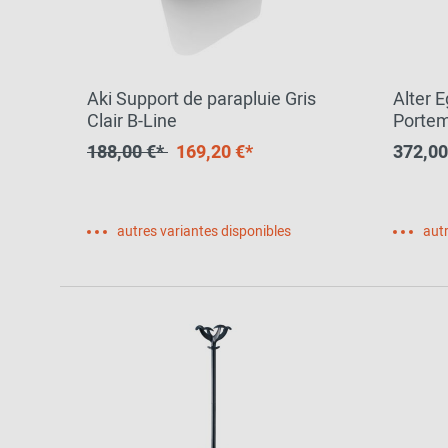
Vers l'aperçu: Découvrir
Aki Support de parapluie Gris
Alter 
Clair B-Line
Portem
188,00 €*
169,20 €*
372,00
autres variantes disponibles
autr