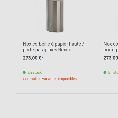
Nox corbeille à papier haute /
Nox cor
porte-parapluies Rexite
porte-
Rexite
273,00 €*
273,00
En stock
En st
autres variantes disponibles