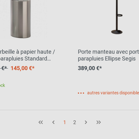
beille à papier haute /
Porte manteau avec port
parapluies Standard
parapluies Ellipse Segis
 OFFRE SPECIALE
 €*
145,00 €*
389,00 €*
ock
autres variantes disponibl
1
2