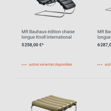
MR Bauhaus édition chaise
MR Bau
longue Knoll International
longue 
Interna
5 258,00 €*
6 287,
autres variantes disponibles
autr