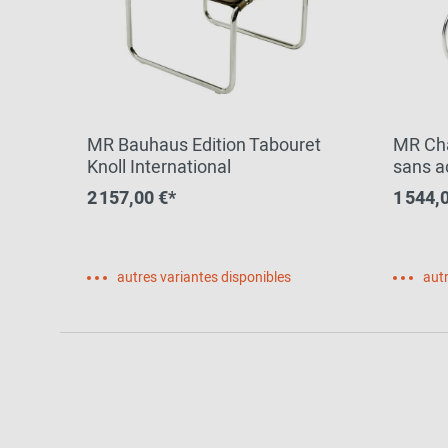
MR Bauhaus Edition Tabouret
MR Cha
Knoll International
sans a
Interna
2 157,00 €*
1 544,
autres variantes disponibles
autr