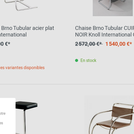
 Brno Tubular acier plat
Chaise Brno Tubular CU
nternational
NOIR Knoll International
SPECIALE
00 €*
2 572,00 €*
1 540,00 €*
En stock
es variantes disponibles
otre
es