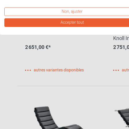
Non, ajuster
Accepter tout
Fauteuil Weissenhof D42 Tecta
Four S
Knoll I
2 651,00 €*
2 751,
autres variantes disponibles
autr