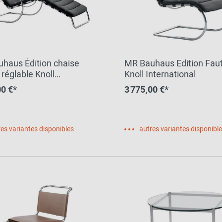
haus Édition chaise
MR Bauhaus Edition Faut
réglable Knoll
Knoll International
tional
00 €*
3 775,00 €*
es variantes disponibles
autres variantes disponibl