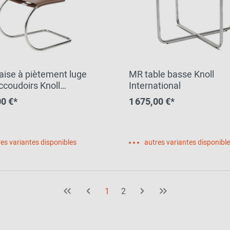
ise à piètement luge
MR table basse Knoll
ccoudoirs Knoll
International
tional
00 €*
1 675,00 €*
es variantes disponibles
autres variantes disponibl
1
2