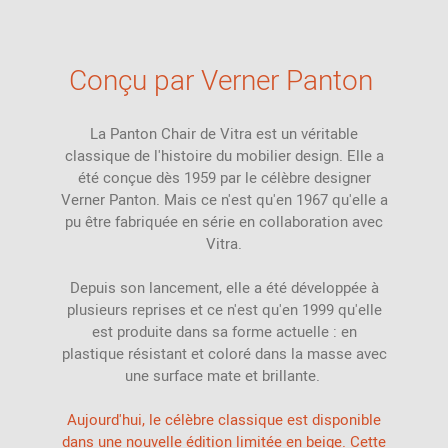
Crochet - patère
1940s Meubles
d'extérieur
pour les plantes
Miniatures
Fair design
design
et les animaux
Fauteuils
Porte-parapluies
visiteurs
Canapés
Cheminées
1950s Meubles
modulaires
Espace de
Conçu par Verner Panton
Armoires
design
rangement
fauteuils
réglables
Canapés lounge
1960s Meubles
design
La Panton Chair de Vitra est un véritable
fauteuils rigides
Canapé-lits
classique de l'histoire du mobilier design. Elle a
1970s Meubles
été conçue dès 1959 par le célèbre designer
design
Verner Panton. Mais ce n'est qu'en 1967 qu'elle a
1980s Meubles
pu être fabriquée en série en collaboration avec
design
Vitra.
1990s Meubles
Depuis son lancement, elle a été développée à
design
plusieurs reprises et ce n'est qu'en 1999 qu'elle
2001 - 2010
est produite dans sa forme actuelle : en
plastique résistant et coloré dans la masse avec
2011 - 2023
une surface mate et brillante.
2024 - 2026
Aujourd'hui, le célèbre classique est disponible
dans une nouvelle édition limitée en beige. Cette