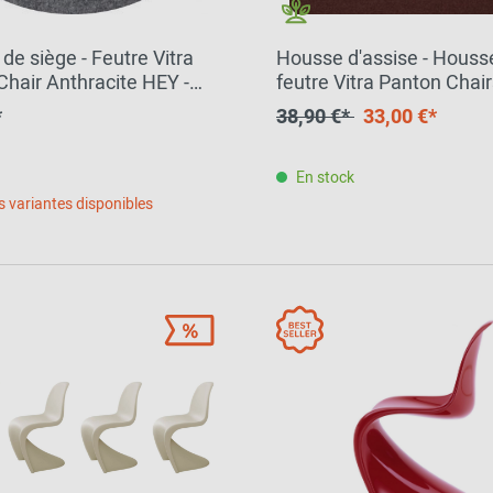
de siège - Feutre Vitra
Housse d'assise - Houss
Chair Anthracite HEY -
feutre Vitra Panton Chai
 BWF Group
Chaise SCHOKO HEY - S
*
38,90 €*
33,00 €*
BWF Group OFFRE SPEC
En stock
s variantes disponibles