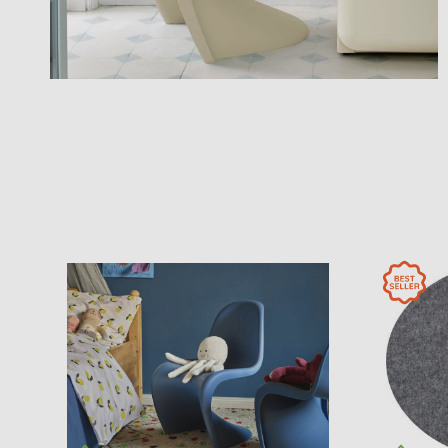
Chambre à
Ronan & Erwan
coucher
Bouroullec
Chambres
Sebastian
d'enfants
Herkner
Vers l'aperçu: Sièges
Chambre de
Verner Panton
ménage
Salle de bains
Home Office
Univers de
bureau & de
travail
Vers l'aperçu: Découvrir