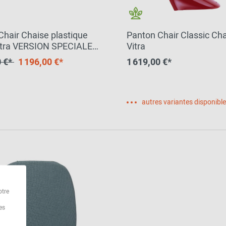
Chair Chaise plastique
Panton Chair Classic Ch
itra VERSION SPECIALE
Vitra
 pièces
0 €*
1 196,00 €*
1 619,00 €*
autres variantes disponibl
otre
es