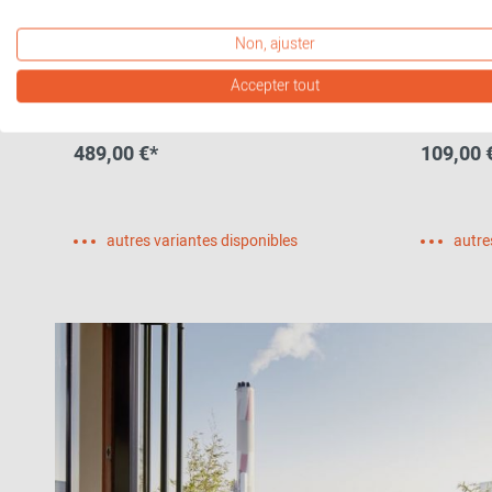
Non, ajuster
Accepter tout
Series 7 3107 Chaise Verner
Soft Sea
Panton 100 SÉRIE SPÉCIALE
Indoor /
Fritz Hansen
489,00 €*
109,00 
autres variantes disponibles
autre