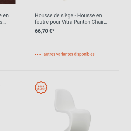
e en
Housse de siège - Housse en
rs
feutre pour Vitra Panton Chair
IGN by
Parkhaus Berlin
66,70 €*
IALE
autres variantes disponibles