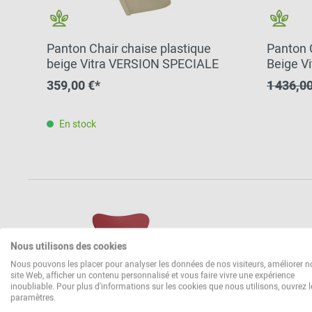
Panton Chair chaise plastique
Panton 
beige Vitra VERSION SPECIALE
Beige V
Set de 4
359,00 €*
1 436,0
En stock
Nous utilisons des cookies
Nous pouvons les placer pour analyser les données de nos visiteurs, améliorer n
site Web, afficher un contenu personnalisé et vous faire vivre une expérience
inoubliable. Pour plus d'informations sur les cookies que nous utilisons, ouvrez l
paramètres.