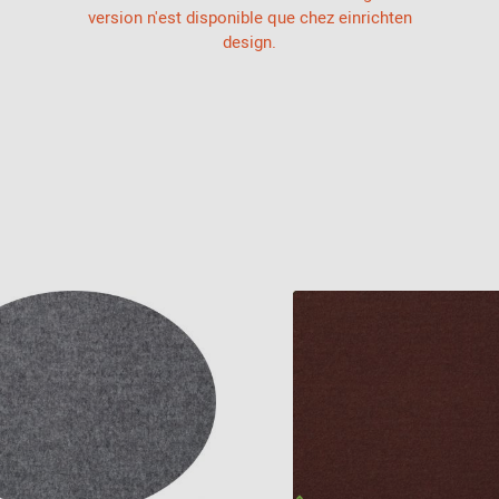
version n'est disponible que chez einrichten
design.