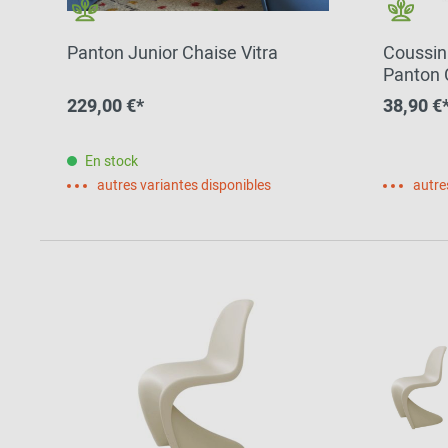
Panton Junior Chaise Vitra
Coussin 
Panton 
SIGN by
229,00 €*
38,90 €
En stock
autres variantes disponibles
autre