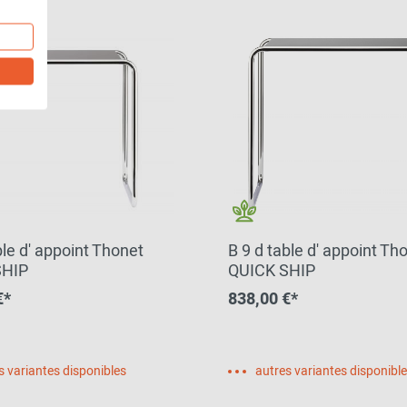
ble d' appoint Thonet
B 9 d table d' appoint Th
SHIP
QUICK SHIP
€*
838,00 €*
s variantes disponibles
autres variantes disponibl