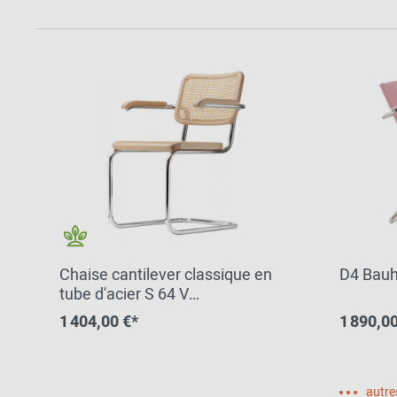
Chaise cantilever classique en
D4 Bauh
tube d'acier S 64 V
CHROME/BEEE NATUREL
1 404,00 €*
1 890,00
Thonet COMBINAISON
PRÉFÉRÉE
autre