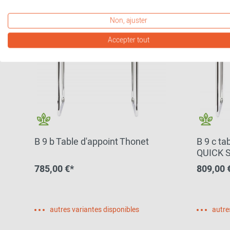
Non, ajuster
Accepter tout
B 9 b Table d'appoint Thonet
B 9 c ta
QUICK 
785,00 €*
809,00 
autres variantes disponibles
autre