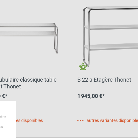
ubulaire classique table
B 22 a Étagère Thonet
nt Thonet
 €*
1 945,00 €*
otre
s variantes disponibles
autres variantes disponibl
es