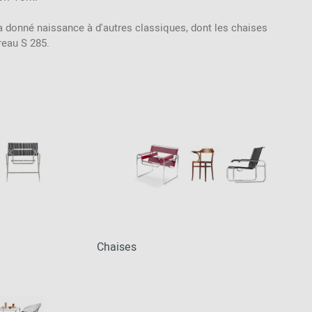
Inspiration de la
a donné naissance à d'autres classiques, dont les chaises
communauté
ureau S 285.
Chaises