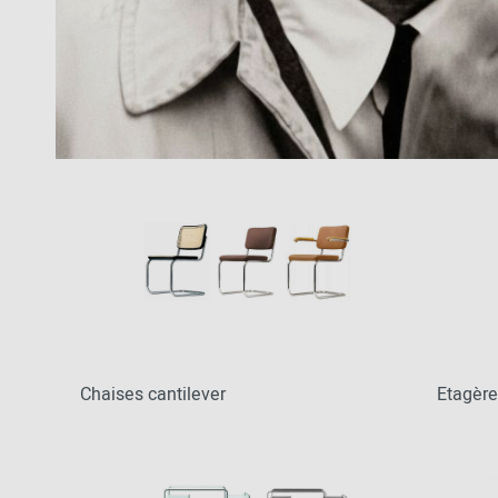
Patricia Urquiola
Chaises en kit
Couloir
Philippe Starck
Vers l'aperçu: Bureau / Propriété
Chambre à
Ronan & Erwan
coucher
Bouroullec
Chambres
Sebastian
d'enfants
Herkner
Vers l'aperçu: Sièges
Chambre de
Verner Panton
ménage
Salle de bains
Home Office
Univers de
bureau & de
travail
Chaises cantilever
Etagèr