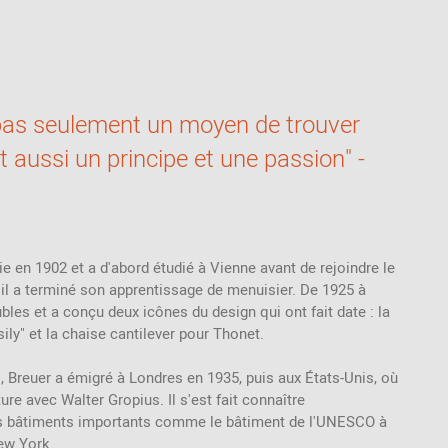
Thonet
Made in Germany
Bancs
Mobilier
Plus de 100 EUR
USM Haller
Aides à la
Accessories
Plus de 200 -
station debout /
500 EUR
tabourets de
Outdoor
verticalisation
Cadeaux pour
 pas seulement un moyen de trouver
des femmes
Pièce de rechange
Coussins
/ Accessoirs
st aussi un principe et une passion" -
Cadeaux pour
des hommes
Couleur- & Motif
matériau
Cadeaux pour
des enfants
Échantillons de
tissu
e en 1902 et a d'abord étudié à Vienne avant de rejoindre le
Bons d'achat
Échantillons de
l a terminé son apprentissage de menuisier. De 1925 à
cuir
eubles et a conçu deux icônes du design qui ont fait date : la
ily" et la chaise cantilever pour Thonet.
Exemple de
moquette
 Breuer a émigré à Londres en 1935, puis aux États-Unis, où
Échantillon en
ure avec Walter Gropius. Il s'est fait connaître
plastique
es bâtiments importants comme le bâtiment de l'UNESCO à
ew York.
Motif de bois