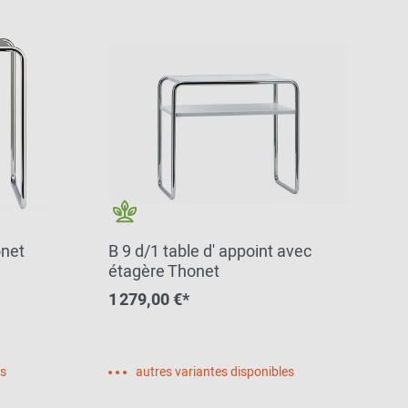
onet
B 9 d/1 table d' appoint avec
étagère Thonet
1 279,00 €*
es
autres variantes disponibles