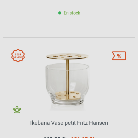
En stock
Ikebana Vase petit Fritz Hansen