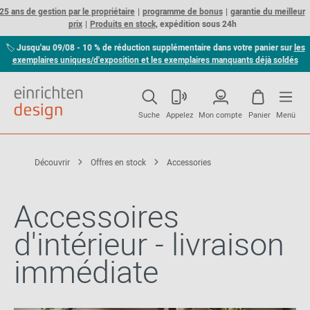
25 ans de gestion par le propriétaire
programme de bonus
garantie du meilleur
prix
Produits en stock,
expédition sous 24h
🏷
Jusqu'au 09/08 - 10 % de réduction supplémentaire dans votre panier sur
les
exemplaires uniques/d'exposition et les exemplaires manquants déjà soldés
Suche
Appelez
Mon compte
Panier
Menü
Découvrir
Offres en stock
Accessories
Accessoires
d'intérieur - livraison
immédiate