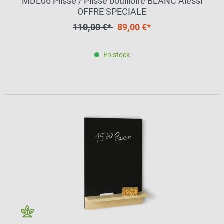
MDL06 Plisse / Plissé bouilloire BLANC Alessi
OFFRE SPECIALE
110,00 €*
89,00 €*
En stock