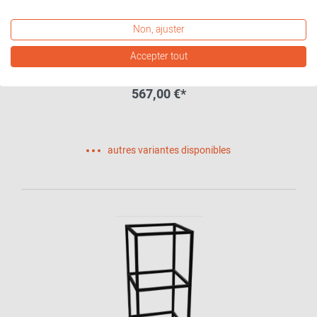
Non, ajuster
P4 Étagère avec 1 compartiment
Accepter tout
Palmberg
567,00 €*
autres variantes disponibles