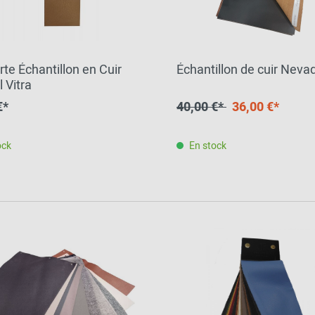
rte Échantillon en Cuir
Échantillon de cuir Neva
 Vitra
€*
40,00 €*
36,00 €*
ock
En stock