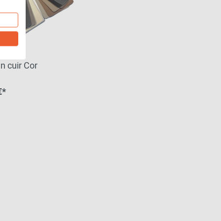
n cuir Cor
€*