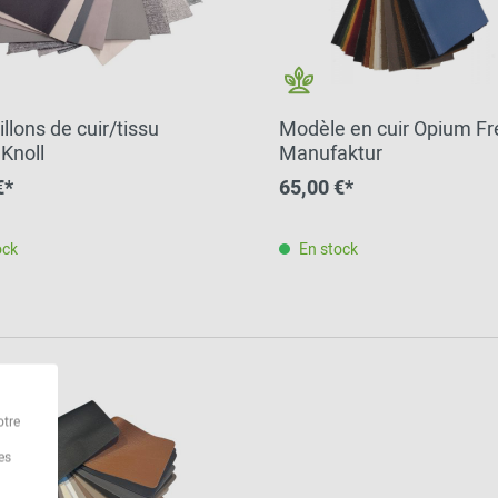
llons de cuir/tissu
Modèle en cuir Opium Fr
 Knoll
Manufaktur
€*
65,00 €*
ock
En stock
otre
es