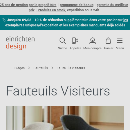
25 ans de gestion par le propriétaire
programme de bonus
garantie du meilleur
prix
Produits en stock,
expédition sous 24h
🏷
Jusqu'au 09/08 - 10 % de réduction supplémentaire dans votre panier sur
les
exemplaires uniques/d'exposition et les exemplaires manquants déjà soldés
Suche
Appelez
Mon compte
Panier
Menü
Sièges
Fauteuils
Fauteuils visiteurs
Fauteuils Visiteurs