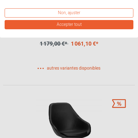
Non, ajuster
Accepter tout
About a Lounge AAL 83 / AAL83 Fauteuil Hay
1 179,00 €*
1 061,10 €*
autres variantes disponibles