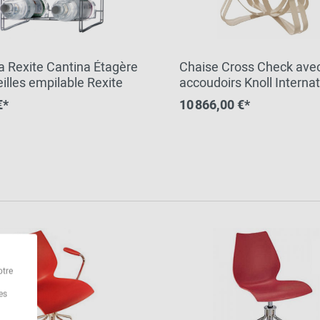
a Rexite Cantina Étagère
Chaise Cross Check ave
illes empilable Rexite
accoudoirs Knoll Internat
€*
10 866,00 €*
otre
es