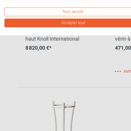
Non, ajuster
Accepter tout
Chaise High Sticking à dossier
Chaise
haut Knoll International
vérin à
8 820,00 €*
471,00
autr