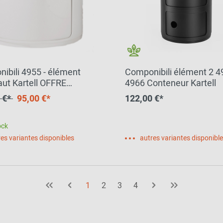
ibili 4955 - élément
Componibili élément 2 4
aut Kartell OFFRE
4966 Conteneur Kartell
ALE
 €*
95,00 €*
122,00 €*
ock
es variantes disponibles
autres variantes disponibl
1
2
3
4