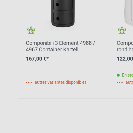
Componibili 3 Element 4988 /
Compon
4967 Container Kartell
rond h
SPECI
167,00 €*
122,00
En st
autres variantes disponibles
autr