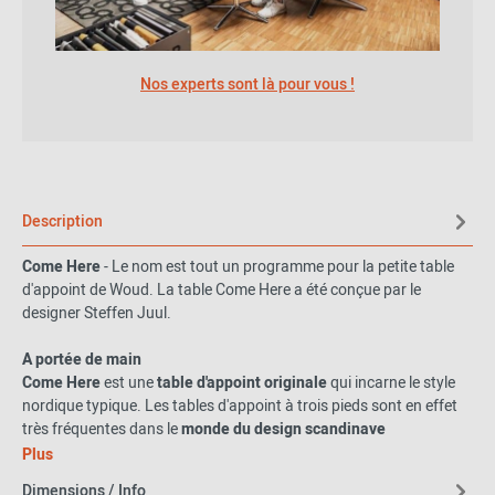
Nos experts sont là pour vous !
Description
Come Here
- Le nom est tout un programme pour la petite table
d'appoint de Woud. La table Come Here a été conçue par le
designer Steffen Juul.
A portée de main
Come Here
est une
table d'appoint originale
qui incarne le style
nordique typique. Les tables d'appoint à trois pieds sont en effet
très fréquentes dans le
monde du design scandinave
Mais toutes les tables ne sont pas aussi originales que
Come Here
Plus
de
Woud
! Sur cette table, un pied traverse le plateau et sert à la
Dimensions / Info