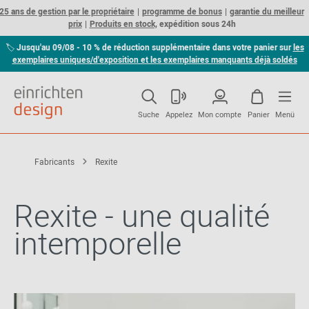
25 ans de gestion par le propriétaire
programme de bonus
garantie du meilleur
prix
Produits en stock,
expédition sous 24h
🏷
Jusqu'au 09/08 - 10 % de réduction supplémentaire dans votre panier sur
les
exemplaires uniques/d'exposition et les exemplaires manquants déjà soldés
Suche
Appelez
Mon compte
Panier
Menü
Fabricants
Rexite
Rexite - une qualité
intemporelle