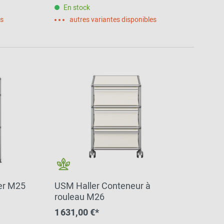
En stock
es
autres variantes disponibles
er M25
USM Haller Conteneur à
rouleau M26
1 631,00 €*