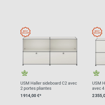
USM Haller sideboard C2 avec
USM Ha
2 portes pliantes
avec 4
1 914,00 €*
2 355,