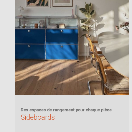
Chaises en kit
Couloir
Philippe Starck
Vers l'aperçu: Bureau / Propriété
Chambre à
Ronan & Erwan
coucher
Bouroullec
Chambres
Sebastian
d'enfants
Herkner
Vers l'aperçu: Sièges
Chambre de
Verner Panton
ménage
Salle de bains
Home Office
Univers de
bureau & de
travail
Des espaces de rangement pour chaque pièce
Sideboards
Vers l'aperçu: Découvrir