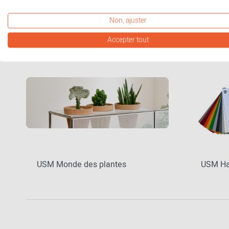
Non, ajuster
Accepter tout
USM Lookbook inspirations
Tables
USM Monde des plantes
USM Hal