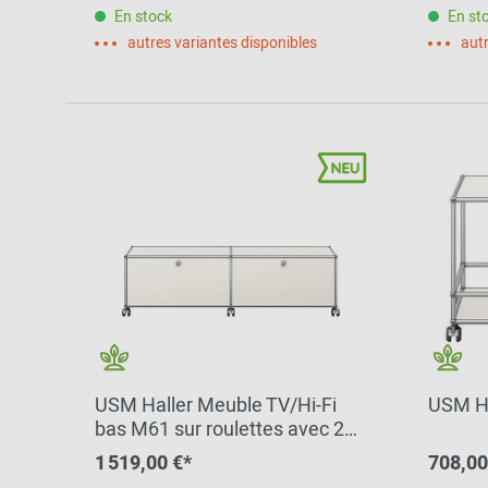
En stock
En st
autres variantes disponibles
autr
USM Haller Meuble TV/Hi-Fi
USM Ha
bas M61 sur roulettes avec 2
portes à charnières - Blanc pur
1 519,00 €*
708,00