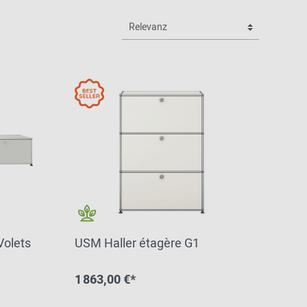
Volets
USM Haller étagère G1
1 863,00 €*