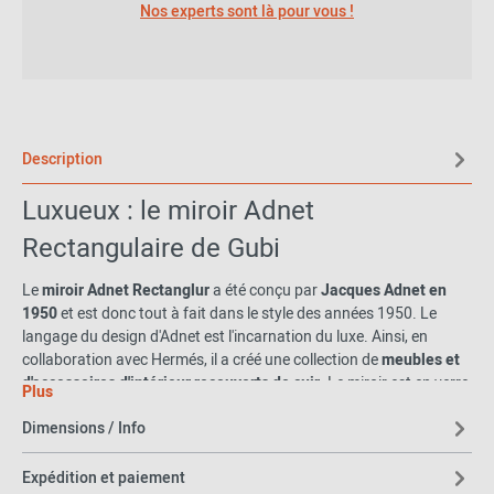
Nos experts sont là pour vous !
Description
Luxueux : le miroir Adnet
Rectangulaire de Gubi
Le
miroir Adnet Rectanglur
a été conçu par
Jacques Adnet
en
1950
et est donc tout à fait dans le style des années 1950. Le
langage du design d'Adnet est l'incarnation du luxe. Ainsi, en
collaboration avec Hermés, il a créé une collection de
meubles et
d'accessoires d'intérieur recouverts de cuir
. Le miroir est en verre
Plus
et le cadre est recouvert de cuir. Le miroir mesure 115 cm de haut
Dimensions / Info
et 65 cm de large
Expédition et paiement