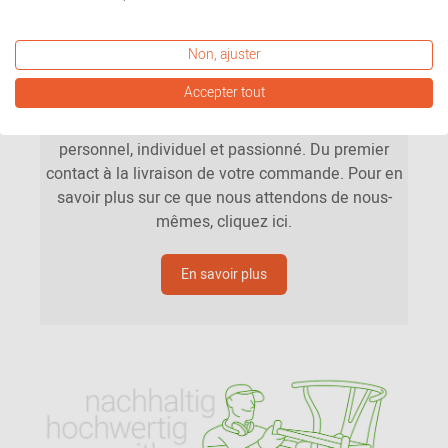
Non, ajuster
Notre mission
Accepter tout
Que pouvez-vous attendre de nous ? Un service
personnel, individuel et passionné. Du premier
contact à la livraison de votre commande. Pour en
savoir plus sur ce que nous attendons de nous-
mêmes, cliquez ici.
En savoir plus