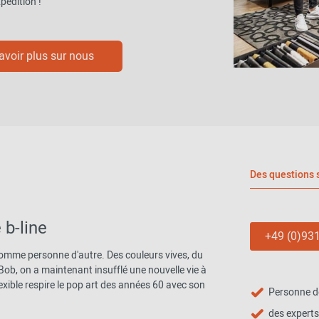
pédition !
avoir plus sur nous
Des questions 
 b-line
+49 (0)931
comme personne d'autre. Des couleurs vives, du
 Bob, on a maintenant insufflé une nouvelle vie à
lexible respire le pop art des années 60 avec son
Personne d
des experts