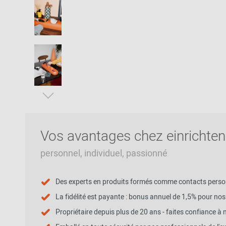
Patricia Urquiola
Chaises en kit
Couloir
Philippe Starck
Vers l'aperçu: Bureau / Propriété
Chambre à
Ronan & Erwan
coucher
Bouroullec
Chambres
Sebastian
d'enfants
Herkner
Vers l'aperçu: Sièges
Chambre de
Verner Panton
ménage
Salle de bains
Vos avantages chez einrichten
Home Office
Univers de
personnel, individuel, passionné
bureau & de
travail
Des experts en produits formés comme contacts perso
La fidélité est payante : bonus annuel de 1,5% pour nos 
Propriétaire depuis plus de 20 ans - faites confiance à 