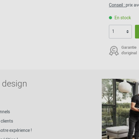
2024 - 2026
Conseil :
prix a
En stock
Garantie
d'original
 design
nnels
clients
notre expérience !