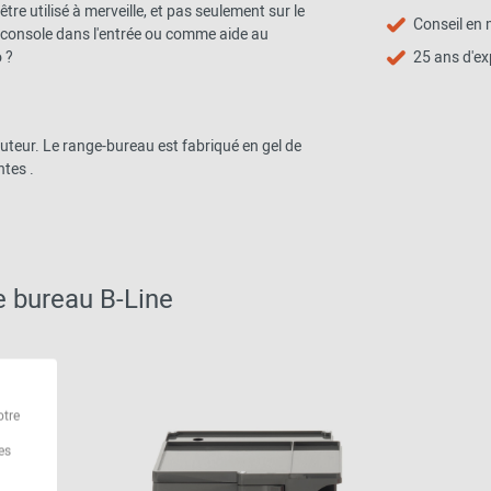
e utilisé à merveille, et pas seulement sur le
Conseil en 
console dans l'entrée ou comme aide au
 ?
25 ans d'ex
teur. Le range-bureau est fabriqué en gel de
tes .
e bureau B-Line
otre
es