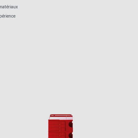
matériaux
périence