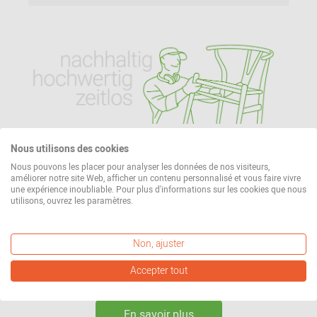
Nous utilisons des cookies
Notre principe de conception :
Nous pouvons les placer pour analyser les données de nos visiteurs,
délibérément équitable.
améliorer notre site Web, afficher un contenu personnalisé et vous faire vivre
une expérience inoubliable. Pour plus d'informations sur les cookies que nous
utilisons, ouvrez les paramètres.
En tant que votre partenaire professionnel pour le
conseil et l'expédition, nous vous proposons un
grand choix de produits équitables. Tout pour un
Non, ajuster
design de qualité et intemporel qui vous
Accepter tout
accompagnera toute votre vie.
En savoir plus