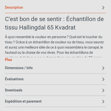
Description
C'est bon de se sentir : Échantillon de
tissu Hallingdal 65 Kvadrat
À quoi ressemble la couleur en personne ? Quel est le toucher du
tissu ? Grâce à un échantillon de couleur ou de tissu, vous saurez
et aurez une meilleure idée de ce à quoi ressemblera le canapé, le
fauteuil ou la chaise de vos rêves. Pour les échantillons de
couleurs et de tissus, nous demandons une caution de 30 euros
Plus
bruts - que nous vous rembourserons volontiers.
Dimensions / Info
Il suffit de nous renvoyer la carte d'échantillon. Nous vous
rembourserons ensuite la caution.
Évaluations
Nous espérons que vous aimez regarder, sentir et être inspiré !
Downloads
Expédition et paiement