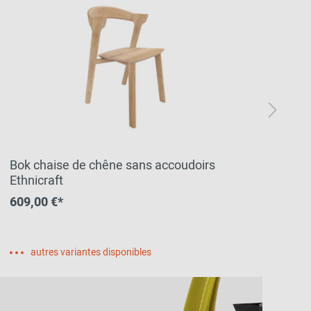
Bok chaise de chêne sans accoudoirs
CH
Ethnicraft
Ha
609,00 €*
1 
autres variantes disponibles