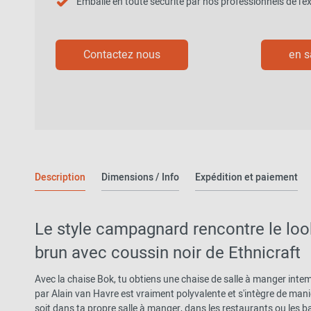
Emballé en toute sécurité par nos professionnels de l'ex
Vers l'aperçu: Découvrir
Contactez nous
en s
Description
Dimensions / Info
Expédition et paiement
Le style campagnard rencontre le loo
brun avec coussin noir de Ethnicraft
Avec la chaise Bok, tu obtiens une chaise de salle à manger inte
par Alain van Havre est vraiment polyvalente et s'intègre de ma
soit dans ta propre salle à manger, dans les restaurants ou les ba