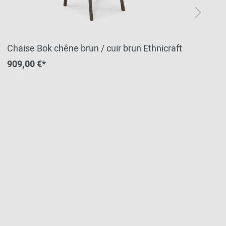
Chaise Bok chêne brun / cuir brun Ethnicraft
Bo
909,00 €*
2 