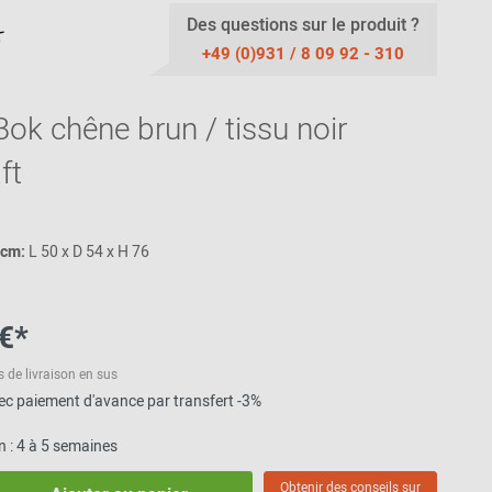
Thonet
Made in Germany
Des questions sur le produit ?
Bancs
Mobilier
Plus de 100 EUR
USM Haller
+49 (0)931 / 8 09 92 - 310
Aides à la
Accessories
Plus de 200 -
station debout /
500 EUR
tabourets de
Outdoor
Bok chêne brun / tissu noir
verticalisation
Cadeaux pour
des femmes
Pièce de rechange
Coussins
ft
/ Accessoirs
Cadeaux pour
des hommes
Couleur- & Motif
matériau
Cadeaux pour
 cm:
L 50 x D 54 x H 76
des enfants
Échantillons de
tissu
Bons d'achat
Échantillons de
€*
cuir
Exemple de
s de livraison en sus
moquette
vec paiement d'avance par transfert -3%
Échantillon en
on : 4 à 5 semaines
plastique
Motif de bois
Obtenir des conseils sur