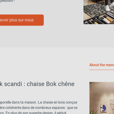
pédition !
avoir plus sur nous
About the manu
k scandi : chaise Bok chêne
mporelle dans ta maison. La chaise en bois conçue
nière cohérente dans de nombreux espaces : que ce
rs. En plus de son superbe design, il séduit