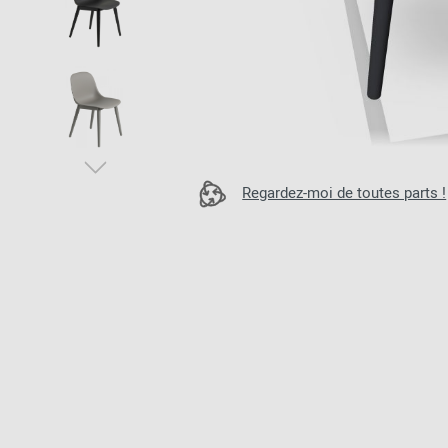
Chaises en kit
Couloir
Philippe Starck
Vers l'aperçu: Bureau / Propriété
Chambre à
Ronan & Erwan
coucher
Bouroullec
Chambres
Sebastian
d'enfants
Herkner
Vers l'aperçu: Sièges
Chambre de
Verner Panton
ménage
Regardez-moi de toutes parts !
Salle de bains
Home Office
Univers de
bureau & de
travail
Vers l'aperçu: Découvrir