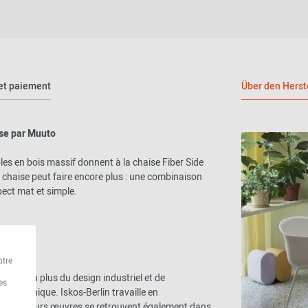
et paiement
Über den Herst
ase par Muuto
les en bois massif donnent à la chaise Fiber Side
 chaise peut faire encore plus : une combinaison
pect mat et simple.
otre
ches en plus du design industriel et de
es
n graphique. Iskos-Berlin travaille en
re de leurs œuvres se retrouvent également dans