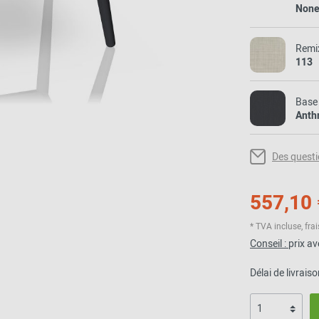
Non
Remi
113
Base
Anth
Des questi
557,10 
* TVA incluse, frai
Conseil :
prix a
Délai de livrais