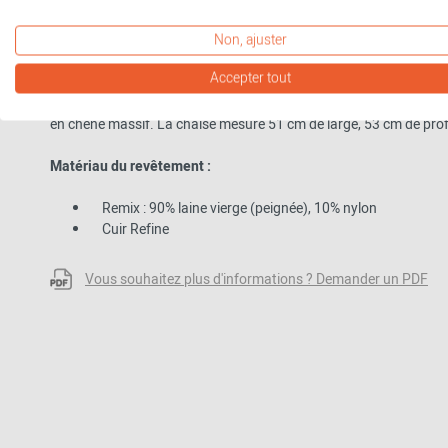
des expositions dans des musées tels que le MoMA de New York
Non, ajuster
Matériau et format
Accepter tout
La coque du siège se compose d'une combinaison innovante de fibr
en chêne massif. La chaise mesure 51 cm de large, 53 cm de pro
Matériau du revêtement :
Remix : 90% laine vierge (peignée), 10% nylon
Cuir Refine
Vous souhaitez plus d'informations ? Demander un PDF