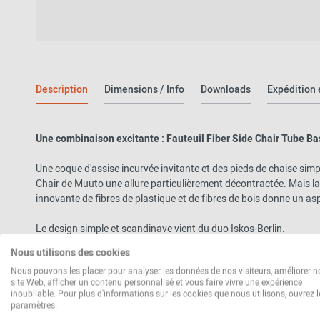
Description
Dimensions / Info
Downloads
Expédition 
Une combinaison excitante : Fauteuil Fiber Side Chair Tube B
Une coque d'assise incurvée invitante et des pieds de chaise simp
Chair de Muuto une allure particulièrement décontractée. Mais la
innovante de fibres de plastique et de fibres de bois donne un as
Le design simple et scandinave vient du duo Iskos-Berlin.
Nous utilisons des cookies
Duo de design Iskos-Berlin
Nous pouvons les placer pour analyser les données de nos visiteurs, améliorer n
site Web, afficher un contenu personnalisé et vous faire vivre une expérience
Le duo de designers de Copenhague couvre un large éventail de tâ
inoubliable. Pour plus d'informations sur les cookies que nous utilisons, ouvrez l
l'ameublement, ils sont également actifs dans le domaine du desig
paramètres.
collaboration avec de nombreux fabricants renommés. Bon nomb