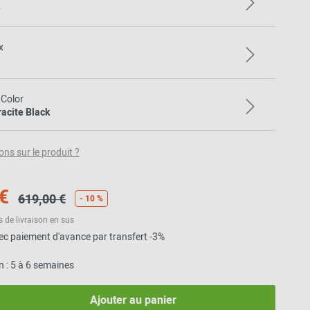
Inspiration de la
e
communauté
x
 Color
racite Black
ons sur le produit ?
€
619,00 €
- 10 %
s de livraison en sus
vec paiement d'avance par transfert -3%
on : 5 à 6 semaines
Ajouter au panier