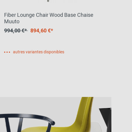
Fiber Lounge Chair Wood Base Chaise
Fi
Muuto
53
994,00 €*
894,60 €*
autres variantes disponibles