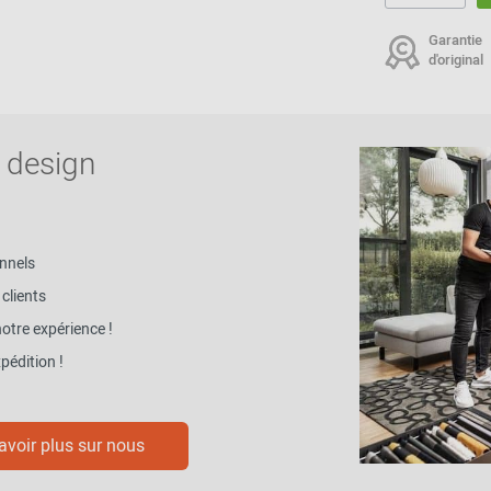
Garantie
d'original
 design
nnels
clients
notre expérience !
pédition !
avoir plus sur nous