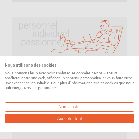
Nous utilisons des cookies
Notre mission
Nous pouvons les placer pour analyser les données de nos visiteurs,
améliorer notre site Web, afficher un contenu personnalisé et vous faire vivre
Que pouvez-vous attendre de nous ? Un service
une expérience inoubliable. Pour plus d'informations sur les cookies que nous
personnel, individuel et passionné. Du premier
utilisons, ouvrez les paramètres.
contact à la livraison de votre commande. Pour en
savoir plus sur ce que nous attendons de nous-
Non, ajuster
mêmes, cliquez ici.
Accepter tout
En savoir plus