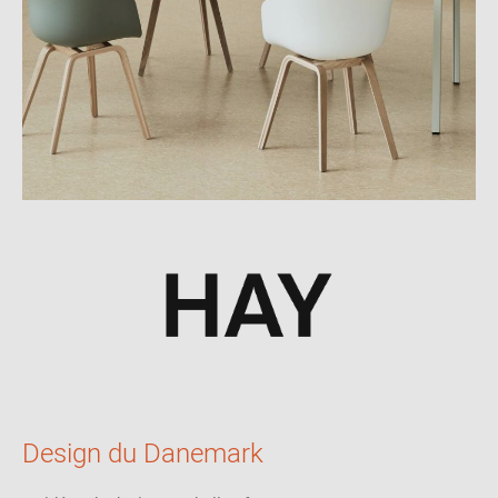
viscose
Olavi :
45% viscose, 36% coton, 15% plastique, 4% lin
Steelcut :
90% laine vierge, laine peignée et 10% nylon
Steelcut Trio :
90% laine vierge, 10% nylon
Divina Melange :
100% laine vierge
Re-Wool :
45% laine vierge, 45% laine recyclée, 10% nylon
Ruskin :
70% viscose 15% lin 10% laine 5% polyamide
Bolgheri :
35% viscose, 26% laine, 17% polyamide, 15% soie, 7% lin
Hallingdal :
70% laine vierge et 30% viscose
Design du Danemark