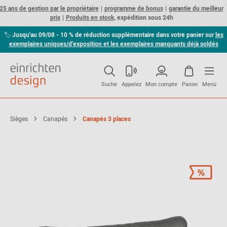
25 ans de gestion par le propriétaire
programme de bonus
garantie du meilleur
prix
Produits en stock,
expédition sous 24h
🏷
Jusqu'au 09/08 - 10 % de réduction supplémentaire dans votre panier sur
les
exemplaires uniques/d'exposition et les exemplaires manquants déjà soldés
Suche
Appelez
Mon compte
Panier
Menü
Sièges
Canapés
Canapés 3 places