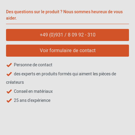
Matériau
Des questions sur le produit ? Nous sommes heureux de vous
aider.
Le chat est fabriqué en cuir PU et mesure une hauteur de 30 cm,
une largeur de 24 cm et une profondeur de 15,5 cm. Le poids total
+49 (0)931 / 8 09 92 - 310
est de 2 kg.
Voir formulaire de contact
Personne de contact
des experts en produits formés qui aiment les pièces de
créateurs
Conseil en matériaux
25 ans d'expérience