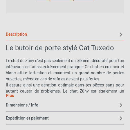
Description
Le butoir de porte stylé Cat Tuxedo
Le chat de Züny n'est pas seulement un élément décoratif pour ton
intérieur, il est aussi extrêmement pratique. Ce chat en cuir noir et
blanc attire l'attention et maintient un grand nombre de portes
ouvertes, même en cas de rafales de vent plus fortes.
Il assure ainsi une aération optimale dans tes pièces sans pour
autant causer de problèmes. Le chat Züny est également un
Plus
cadeau de pendaison de crémaillère très mignon pour tes amis et
ta famille. Avec son design charmant et sa caractéristique
Dimensions / Info
fonctionnelle, elle est un véritable rêve pour les amoureux des
chats et les passionnés de décoration.
Expédition et paiement
Fais entrer le chat Züny chez toi et ajoute une touche d'élégance et
de fonctionnalité à ton intérieur.