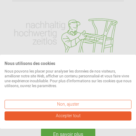
Nous utilisons des cookies
Notre principe de conception :
Nous pouvons les placer pour analyser les données de nos visiteurs,
délibérément équitable.
améliorer notre site Web, afficher un contenu personnalisé et vous faire vivre
une expérience inoubliable. Pour plus d'informations sur les cookies que nous
utilisons, ouvrez les paramètres.
En tant que votre partenaire professionnel pour le
conseil et l'expédition, nous vous proposons un
grand choix de produits équitables. Tout pour un
Non, ajuster
design de qualité et intemporel qui vous
Accepter tout
accompagnera toute votre vie.
En savoir plus